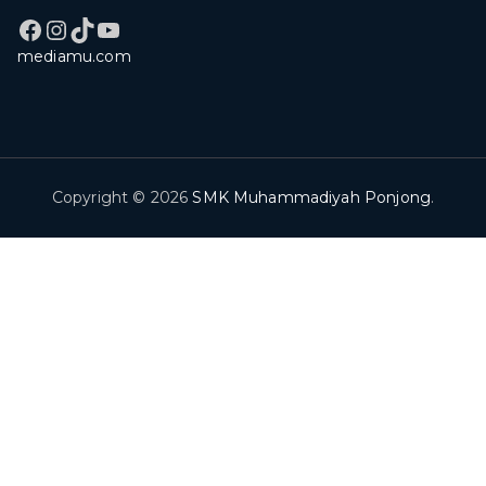
Facebook
Instagram
TikTok
YouTube
mediamu.com
Copyright © 2026
SMK Muhammadiyah Ponjong
.