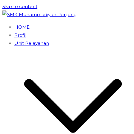
Skip to content
SMK Muhammadiyah Ponjong
Unggul dan Berdaya Saing
HOME
Profil
Unit Pelayanan